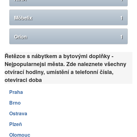
Möbelix
1
Orion
1
Řetězce s nábytkem a bytovými doplňky -
Nejpopularnejsi města. Zde naleznete všechny
otvírací hodiny, umístění a telefonní čísla,
oteviraci doba
Praha
Brno
Ostrava
Plzeň
Olomouc