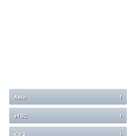
Asko
1
JYSC
1
KIKA
1